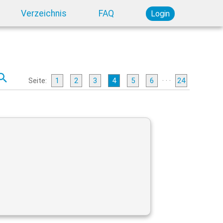
Verzeichnis
FAQ
Login
Seite:
1
2
3
4
5
6
· · ·
24