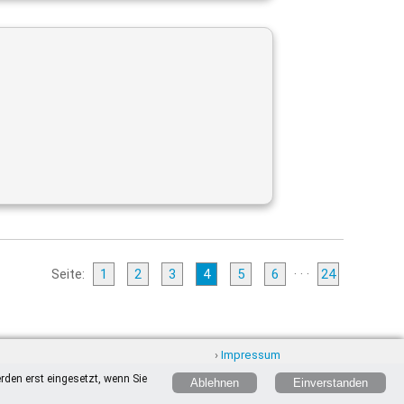
Seite:
1
2
3
4
5
6
· · ·
24
›
Impressum
›
Datenschutz
rden erst eingesetzt, wenn Sie
›
Nutzungsbedingungen
Ablehnen
Einverstanden
›
Widerrufsrecht