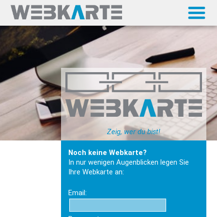
Zeig, wer du bist!
Noch keine Webkarte?
In nur wenigen Augenblicken legen Sie
Ihre Webkarte an:
Email: