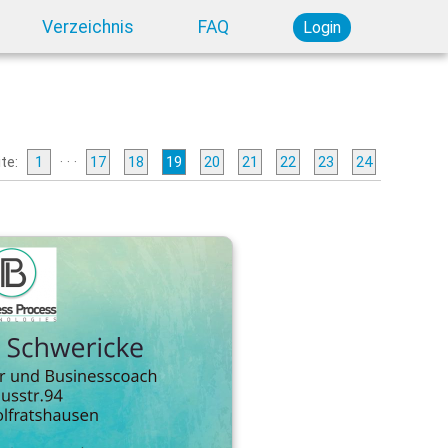
Verzeichnis
FAQ
Login
ite:
1
· · ·
17
18
19
20
21
22
23
24