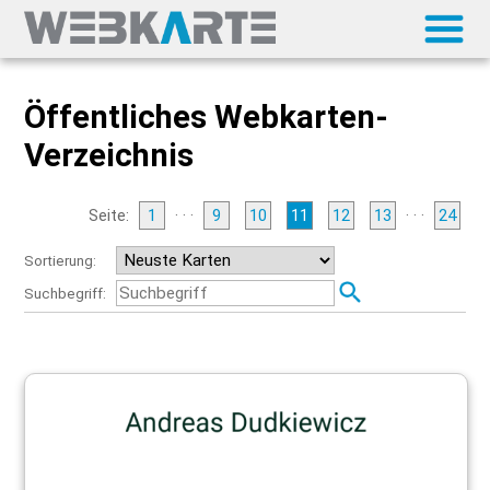
Öffentliches Webkarten-
Verzeichnis
Seite:
1
· · ·
9
10
11
12
13
· · ·
24
Sortierung:
Suchbegriff: