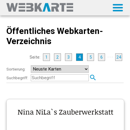
Öffentliches Webkarten-
Verzeichnis
Seite:
1
2
3
4
5
6
· · ·
24
Sortierung:
Suchbegriff: